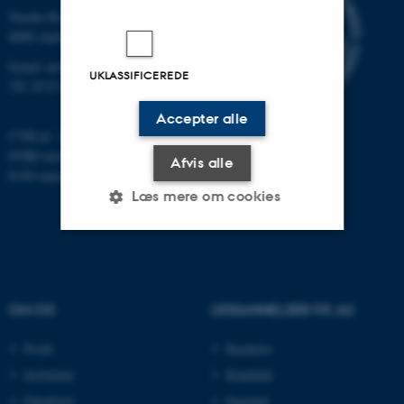
Nordre Ringgade 1
8000 Aarhus
Email: au@au.dk
UKLASSIFICEREDE
Tlf: 8715 0000
Accepter alle
CVR-nr: 31119103
EORI-nummer: DK-31119103
Afvis alle
EAN-numre:
www.au.dk/eannumre
Læs mere om cookies
Nødvendige
Statistiske
Marketing
Funktionelle
Uklassificerede
OM OS
UDDANNELSER PÅ AU
Profil
Bachelor
Nødvendige cookies hjælper
Institutter
Kandidat
med at gøre hjemmesiden
Fakulteter
Ingeniør