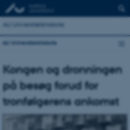
AU Universitetshistorie
AU Universitetshistorie
Kongen og dronningen
på besøg forud for
tronfølgerens ankomst