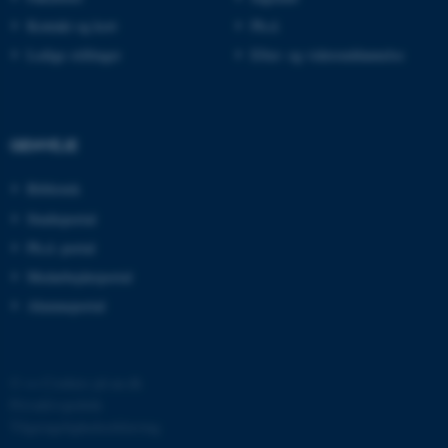
brugbar ved at aktivere nogle
Kontakt og kort
Ph.d.
grundlæggende funktioner
Ledige stillinger
Efter- og videreuddannelse
som navigation mm.
Hjemmesiden kan ikke
fungerer uden disse cookies.
GENVEJE
Bibliotek
Navn
Udbyder / Domæne
Studieportal
be_typo_user
TYPO3 Association
.au.dk
Ph.d.-portal
Medarbejderportal
Alumneportal
fe_typo_user
Typo3 Association
.au.dk
©
—
Cookies på au.dk
Privatlivspolitik
Tilgængelighedserklæring