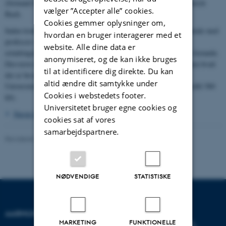
(formand for kollegiebestyrelsen), dronning Ingrid og rektor Heinrich
vælger ”Accepter alle” cookies.
Bach.
Cookies gemmer oplysninger om,
Inden tronfølgerens ankomst havde kongen og dronningen en samtale med
hvordan en bruger interagerer med et
professor i statskundskab, dr.phil.
Erik Rasmussen
, I et
website. Alle dine data er
erindringsinterview i 1992 fortalte Erik Rasmussen lidt om dette formøde.
anonymiseret, og de kan ikke bruges
Desværre løb interviewerens spolebånd ud netop på dette sted, men hvad
til at identificere dig direkte. Du kan
der er bevaret, kan høres ved klik
her
(- kort uddrag af
altid ændre dit samtykke under
Universitetshistorisk Udvalgs interview med Erik Rasmussen; lydfil 580
Cookies i webstedets footer.
kb).
Universitetet bruger egne cookies og
Næste billede
>
cookies sat af vores
samarbejdspartnere.
Revideret 24.11.2022
-
Hans Buhl
NØDVENDIGE
STATISTISKE
AARHUS UNIVERSITET
MARKETING
FUNKTIONELLE