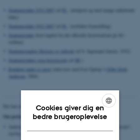
Studenterrådet 1932-2007
(af
PL
; detaljeret og med mange uddybende
links)
Studenterrådet 1932-2007
(af
PL
; kortfattet fremstilling)
Studenterrådet
(kort kapitel fra det officielle historieafsnit på AU-
webben)
Studenterraadets Historie og Arbejde
(af S. Ingemann Jensen, 1932)
Studenterrådets egen historieside
(af
SR
)
Redaktør under et oprør
(interview med Ivar Gjørup v/
Ebbe Sloth
Andersen
, 2004)
Der kan endvidere henvises til følgende litteratur:
Cookies giver dig en
ENGLISH
bedre brugeroplevelse
Om perioden 1928-1953:
DANISH
Andreas Blinkenberg: Kapitlet "Studenterne ved Aarhus Universitet",
Aarhus Universitet 1928-1953
(1953), s. 111-122
.