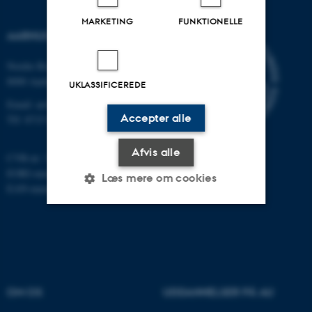
MARKETING
FUNKTIONELLE
AARHUS UNIVERSITET
Nordre Ringgade 1
8000 Aarhus
UKLASSIFICEREDE
Email: au@au.dk
Accepter alle
Tlf: 8715 0000
Afvis alle
CVR-nr: 31119103
EORI-nummer: DK-31119103
Læs mere om cookies
EAN-numre:
www.au.dk/eannumre
Nødvendige
Statistiske
Marketing
Funktionelle
Uklassificerede
OM OS
UDDANNELSER PÅ AU