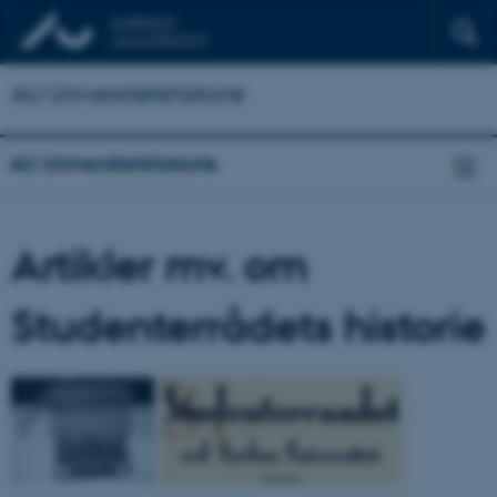
AU Universitetshistorie
AU Universitetshistorie
Artikler mv. om
Studenterrådets historie