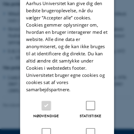
Aarhus Universitet kan give dig den
Om perioden 1953-1978:
bedste brugeroplevelse, når du
Mihail Larsen: "Studenterne ved Aarhus Universitet", Gustav Albeck
vælger ”Accepter alle” cookies.
(red:):
Aarhus Universitet 1928-1978
(1978), s. 535-558.
Cookies gemmer oplysninger om,
Steven Llewellyn Bjerregaard Jensen og Thomas Ekman Jørgensen:
hvordan en bruger interagerer med et
Studenteroprøret i Danmark 1968. Forudsætninger og konsekvenser
website. Alle dine data er
(prisopgave ved Københavns Universitet 1999).
anonymiseret, og de kan ikke bruges
E.K.J [Erik Korr Johansen]: "Studenteroprøret",
Århus-Årbog 1972
til at identificere dig direkte. Du kan
, s. 105-108.
altid ændre dit samtykke under
Om perioden 1978-2003:
Cookies i webstedets footer.
Universitetet bruger egne cookies og
Linda Greve og Jesper Luthman: "De studerendes egen historie 1978-
cookies sat af vores
2003", Ingeborg Christensen (red.):
Aarhus Universitet 1978-2003
samarbejdspartnere.
(2005), s. 114-142.
Revideret 24.11.2022
-
Hans Buhl
NØDVENDIGE
STATISTISKE