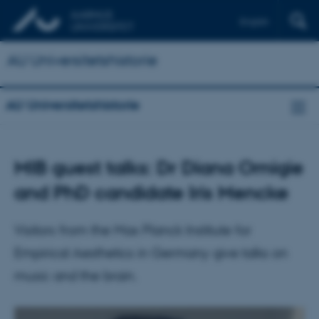
English
AU Universitetshistorie
AU Universitetshistorie
MIB guest talks: Dr Diana Omigie
and PhD candidate Iris Mencke
Visitors from the Max Planck Institute for
Empirical Aesthetics in Germany give talks on
music and the brain.