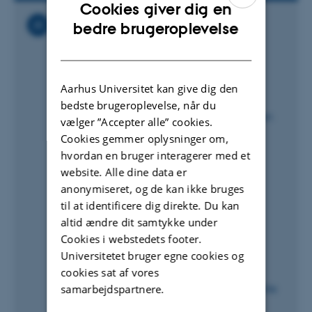
Cookies giver dig en
ENGLISH
Relaterede nyheder
bedre brugeroplevelse
Using mobile phones abroad
DANISH
26. juni 2017
New professor focuses on brain cells
Aarhus Universitet kan give dig den
26. juni 2017
bedste brugeroplevelse, når du
Rengøringen drosler ned i sommerperioden
vælger ”Accepter alle” cookies.
26. juni 2017
Cookies gemmer oplysninger om,
It-nørderne: ”Den første lærer man af …”
hvordan en bruger interagerer med et
15. maj 2012
website. Alle dine data er
Udflytterne: ”Man starter fuldstændig fra
anonymiseret, og de kan ikke bruges
square one”
til at identificere dig direkte. Du kan
15. maj 2012
altid ændre dit samtykke under
Humanisterne: ”Vi vidste jo egentlig ikke,
Cookies i webstedets footer.
hvad vi gik ind til”
Universitetet bruger egne cookies og
15. maj 2012
cookies sat af vores
Få styr på forretningen, inden du bruger alle
samarbejdspartnere.
timerne