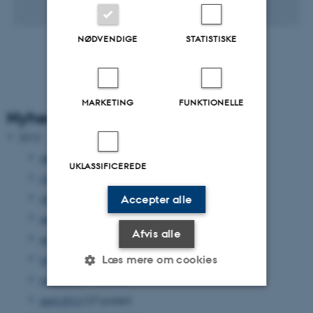
15. maj 2012
NØDVENDIGE
STATISTISKE
MARKETING
FUNKTIONELLE
Nyhedsarkiv
2012
december 2012
(33 poster)
UKLASSIFICEREDE
november 2012
(15 poster)
oktober 2012
(31 poster)
Accepter alle
september 2012
(15 poster)
Afvis alle
august 2012
(12 poster)
juni 2012
(31 poster)
Læs mere om cookies
maj 2012
(17 poster)
april 2012
(27 poster)
Nødvendige
Statistiske
Marketing