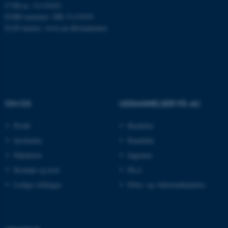
CVR-nr: 31119103
EORI-nummer: DK-31119103
EAN-numre:
www.au.dk/eannumre
ARRAffinity
Microsoft Corporation
.mitstudie.au.dk
esctx
Microsoft Corporation
OM OS
UDDANNELSER PÅ AU
.login.microsoftonline.com
Profil
Bachelor
fpc
Microsoft Corporation
login.microsoftonline.com
Institutter
Kandidat
__cf_bm
Fakulteter
Ingeniør
Cloudflare Inc.
.pure.au.dk
Kontakt og kort
Ph.d.
Ledige stillinger
Efter- og videreuddannelse
__cf_bm
Cloudflare Inc.
.linkedin.com