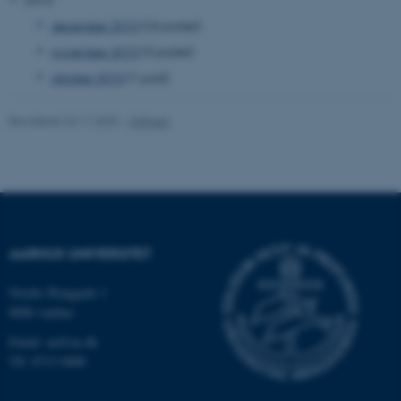
december 2010
(26 poster)
fe_typo_user
Typo3 Association
.au.dk
november 2010
(3 poster)
oktober 2010
(1 post)
Revideret 24.11.2022
-
UNIvers
AARHUS UNIVERSITET
ASP.NET_SessionId
Microsoft Corporation
Nordre Ringgade 1
.au.dk
8000 Aarhus
Email: au@au.dk
Tlf: 8715 0000
JSESSIONID
Oracle Corporation
.au.dk