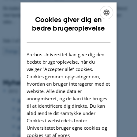
De kalder det selv ”Væksthus 2.0”. En ny model i studentervæksthuset
skal hjælpe de studerende, så de ikke bruger måneder og år på idéer
Cookies giver dig en
uden…
ENGLISH
bedre brugeroplevelse
DANISH
Side 2 af 2
2
Forrige
1
Aarhus Universitet kan give dig den
bedste brugeroplevelse, når du
vælger ”Accepter alle” cookies.
Cookies gemmer oplysninger om,
Nyhedsarkiv
hvordan en bruger interagerer med et
website. Alle dine data er
2012
anonymiseret, og de kan ikke bruges
december 2012
(33 poster)
til at identificere dig direkte. Du kan
november 2012
(15 poster)
altid ændre dit samtykke under
oktober 2012
(31 poster)
Cookies i webstedets footer.
september 2012
(15 poster)
Universitetet bruger egne cookies og
cookies sat af vores
august 2012
(12 poster)