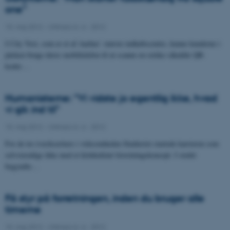
one”
15. maj 2012
-
UNIvers nr. 6 - 2012
I City Vest, som er et af Aarhus’ største indkøbscentre, kunne kunderne i
påsken bruge deres mobiltelefon til at scanne en række såkaldte QR-
koder…
Humanisterne: ”Vi vidste jo egentlig ikke, hvad
vi gik ind til”
15. maj 2012
-
UNIvers nr. 6 - 2012
For de tre iværksættere i virksomheden Studieriet startede karrieren som
selvstændige ikke med et klokkeklart forretningskoncept. I stedet
begyndte…
Få styr på forretningen, inden du bruger alle
timerne
15. maj 2012
-
UNIvers nr. 6 - 2012