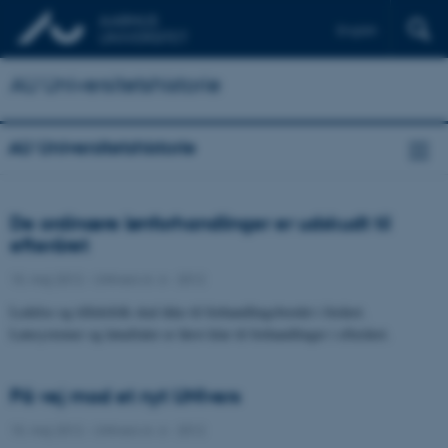
English
AU Universitetshistorie
AU Universitetshistorie
De ordinære lønforhandlinger er udskudt til
efteråret
15. maj 2012
-
UNIvers nr. 6 - 2012
Ledelse og tillidsfolk skal ikke til forhandlingsbordet i foråret.
Lønsystemer og lønaftaler er først klar til forhandlinger i efteråret.
På vej mod et nyt UNIvers
15. maj 2012
-
UNIvers nr. 6 - 2012