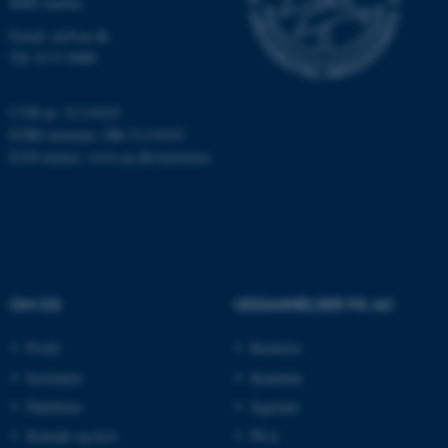
8000 Aarhus
Email: au@au.dk
Tlf: 8715 0000
fe_typo_user
Typo3 Association
.au.dk
CVR-nr: 31119103
EORI-nummer: DK-31119103
EAN-numre:
www.au.dk/eannumre
OM OS
UDDANNELSER PÅ AU
Profil
Bachelor
ASP.NET_SessionId
Microsoft Corporation
Institutter
Kandidat
.au.dk
Fakulteter
Ingeniør
Kontakt og kort
Ph.d.