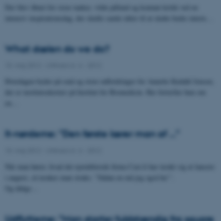
Der blev åbnet for store tanker, vilde påfund og kontant kritik ved en
intensiv inspirationsdag, der skulle samle idéer til at skabe bedre intern…
What dælen do we do?
15. maj 2012
-
UNIvers nr. 6 - 2012
Hverdagen byder på små og store udfordringer for Annette Kudahl Jensen,
der er institutsekretær på Institut for Biomedicin. Her fortæller hun om
en…
It-nørderne: ”Den første lærer man af …”
15. maj 2012
-
UNIvers nr. 6 - 2012
Når man hører, hvad det nyetablerede firma Cast.li har tænkt sig at lancere
i august, så tænker man straks: ”Sådan en må jeg også ha’”.
Og ifølge…
Udflytterne: ”Man starter fuldstændig fra square