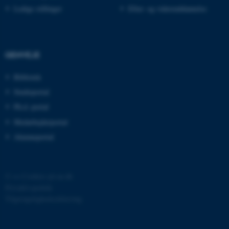
Ledige stillinger
Efter- og videreuddannelse
JSESSIONID
Oracle Corporation
.au.dk
GENVEJE
ARRAffinity
Microsoft Corporation
.mitstudie.au.dk
Bibliotek
Studieportal
Ph.d.-portal
Medarbejderportal
esctx
Microsoft Corporation
.login.microsoftonline.com
Alumneportal
fpc
Microsoft Corporation
login.microsoftonline.com
©
—
Cookies på au.dk
__cf_bm
Cloudflare Inc.
Privatlivspolitik
.pure.au.dk
Tilgængelighedserklæring