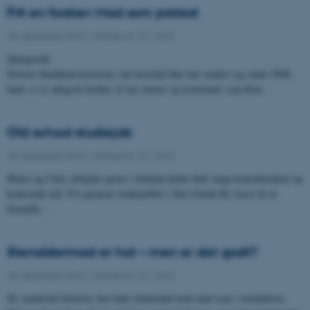
Frit en forsker: Mad som protest
18. december 2012
-
UNIvers nr. 15 - 2012
Spørgsmål:
Selvom Sundhedsstyrelsens otte kostråd ikke har ændret sig siden 2008,
lader vi os alligevel forføre af nye diæter og kosttrends som Raw…
Old school studiejob
18. december 2012
-
UNIvers nr. 15 - 2012
Marie og Chris arbejder gerne i bidende kulde iført tungt krinolineskørt og
kradsende uld. For gennem studiejobbet i Den Gamle By lærer de at
formidle…
Stenaldermad er hot – men er det godt?
18. december 2012
-
UNIvers nr. 15 - 2012
Ny madtrend forkæler din indre hulemand med mad som i stenalderen.