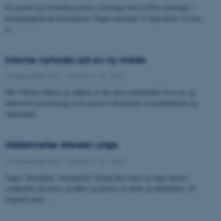
De ansatte har foreløbig positive erfaringer med at blive inddraget i
beslutningerne på institutterne. Nogle institutter er dog blevet så store,
at…
Interne nyheder på en ny måde
18. december 2012
-
UNIvers nr. 15 - 2012
Når UNIvers lukker og slukker er det også startskuddet til en ny og
anderledes prioritering af de interne webnyheder til medarbejdere og
studerende.
Uddannelse stresser unge
18. december 2012
-
UNIvers nr. 15 - 2012
Angst. Hovedpine. Søvnløshed. Stadig flere børn og unge oplever
symptomer på stress og føler sig presset af skole og uddannelse. Et
stigende antal…