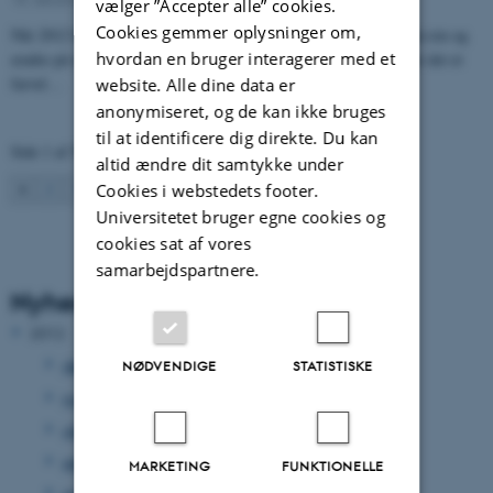
vælger ”Accepter alle” cookies.
Cookies gemmer oplysninger om,
Når 2012 bliver til 2013, griber mange chancen for at viske tavlen ren og
hvordan en bruger interagerer med et
ændre på små og store problemer i hverdagen. For mange betyder det et
farvel…
website. Alle dine data er
anonymiseret, og de kan ikke bruges
til at identificere dig direkte. Du kan
Side 1 af 59
altid ændre dit samtykke under
1
2
3
…
59
Næste
Cookies i webstedets footer.
Universitetet bruger egne cookies og
cookies sat af vores
samarbejdspartnere.
Nyhedsarkiv
2012
december 2012
(33 poster)
NØDVENDIGE
STATISTISKE
november 2012
(15 poster)
oktober 2012
(31 poster)
september 2012
(15 poster)
MARKETING
FUNKTIONELLE