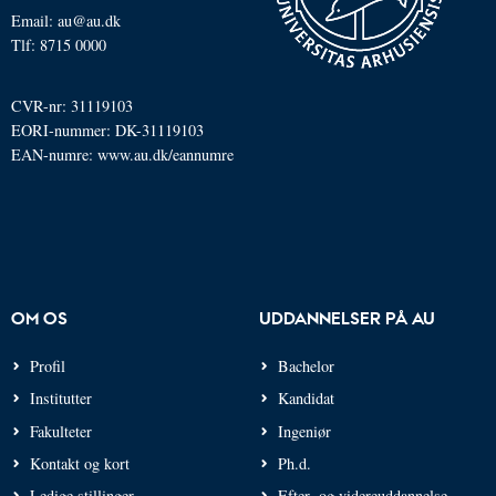
Email: au@au.dk
Tlf: 8715 0000
CVR-nr: 31119103
EORI-nummer: DK-31119103
EAN-numre:
www.au.dk/eannumre
OM OS
UDDANNELSER PÅ AU
Profil
Bachelor
Institutter
Kandidat
Fakulteter
Ingeniør
Kontakt og kort
Ph.d.
Ledige stillinger
Efter- og videreuddannelse