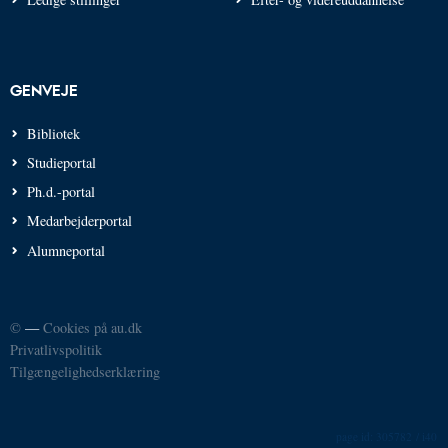
GENVEJE
Bibliotek
Studieportal
Ph.d.-portal
Medarbejderportal
Alumneportal
©
—
Cookies på au.dk
Privatlivspolitik
Tilgængelighedserklæring
305782 / i40