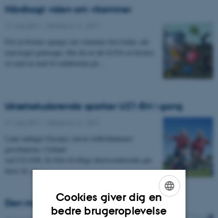
Hårdkogt viden om vitaminer
17. maj 2011
-
UNIvers nr. 6 - 2011
Frit en forsker spørger om vitaminer forsvinder, når
man koger grønsager. Har du en idé til Frit en forsker,
så send en mail til redaktionen på…
Idrætsstuderende sparker U21-EM i gang
17. maj 2011
-
UNIvers nr. 6 - 2011
I juni indtager Europas største fodboldtalenter
græsbanerne i Jylland
ved U21-EM. En flok frivillige idrætsstuderende gør
deres til, at…
Cookies giver dig en
Den menneskelige robot
ENGLISH
bedre brugeroplevelse