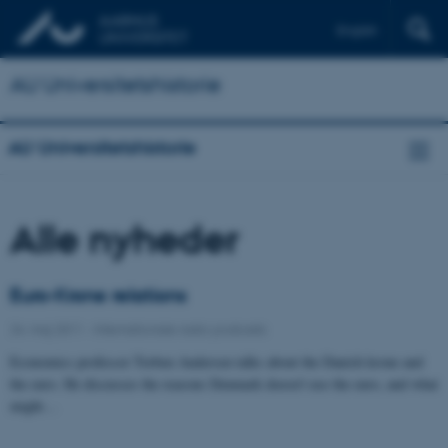
English
AU Universitetshistorie
AU Universitetshistorie
Alle nyheder
Euro-Krone relations
24. maj 2011
-
Internationale radio podcasts
Economics professor Torben Andersen talks about the Danish krone and
the euro. He discusses the reasons Denmark doesn't use the euro, and what
might…