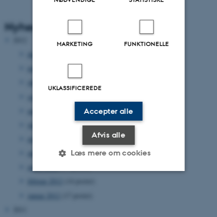
Nyhedsarkiv
2012
MARKETING
FUNKTIONELLE
december 2012
(33 poster)
november 2012
(15 poster)
oktober 2012
(31 poster)
UKLASSIFICEREDE
september 2012
(15 poster)
august 2012
(12 poster)
Accepter alle
juni 2012
(31 poster)
Afvis alle
maj 2012
(17 poster)
Læs mere om cookies
april 2012
(27 poster)
marts 2012
(17 poster)
februar 2012
(14 poster)
Nødvendige
Statistiske
Marketing
januar 2012
(17 poster)
Funktionelle
Uklassificerede
2011