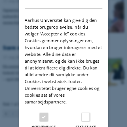
17. maj 2011
-
UNIvers nr. 6 - 2011
DANISH
Japanerne elsker dem, danskerne er skeptiske. Vores
kulturelle opdragelse påvirker vores holdning til
Aarhus Universitet kan give dig den
menneskelignende robotter, viser speciale på…
bedste brugeroplevelse, når du
vælger ”Accepter alle” cookies.
Cookies gemmer oplysninger om,
Sære eksaminations-oplevelser
hvordan en bruger interagerer med et
website. Alle dine data er
17. maj 2011
-
UNIvers nr. 6 - 2011
anonymiseret, og de kan ikke bruges
Eksaminer går langt fra altid som ventet. Ikke kun i
til at identificere dig direkte. Du kan
forhold til den studerendes egne karakterforhåbninger
altid ændre dit samtykke under
– også eksaminatorerne kan blive hylet ud…
Cookies i webstedets footer.
Universitetet bruger egne cookies og
cookies sat af vores
samarbejdspartnere.
Side 1 af 4
1
2
3
Næste
NØDVENDIGE
STATISTISKE