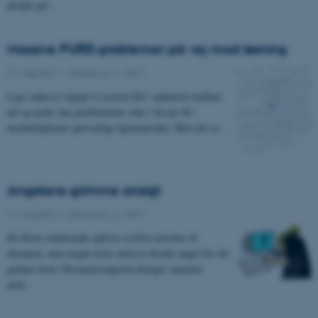
people get…
Massive PURE-problemer på vej mod løsning
17. maj 2011
-
UNIvers nr. 6 - 2011
Lige siden et vigtigt it-system blev opdateret mellem
jul og nytår, har problemerne stået i kø på AU-
medarbejdernes personlige hjemmesider. Men der er…
Angstens grimme ansigt
17. maj 2011
-
UNIvers nr. 6 - 2011
De fleste studerende oplever at blive nervøse til
eksamen, men nogen lever med en direkte angst for det
grønne bord. Eksamensangsten hænger sammen
med…