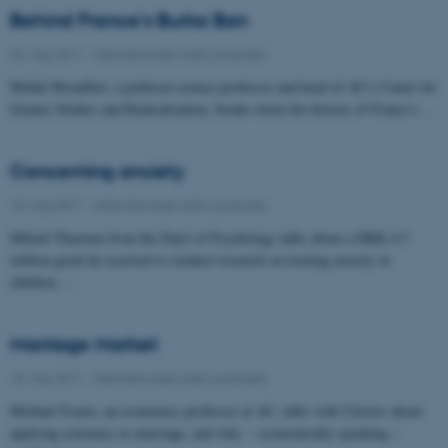
Behind France's Burka Ban
23. maj 2011
-
Internationale radio podcasts
Mehdi Mozaffari, a political science professor and head of AU's Center for
Islamic Studies and Radicalization, breaks down the history of France's…
Concerning anxiety
18. maj 2011
-
Internationale radio podcasts
Mikael Thastum from the Dep't of Psychology talks about a DKK 4.5
million grant he received to conduct research on treating anxiety in
children.…
Marriage Market
18. maj 2011
-
Internationale radio podcasts
Michael Svarer, an economics professor at AU, talks with Univers about
applying ecnomics to marriage, and why -- economically speaking --