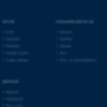
AWSALBTGCORS
Amazon Web Services, Inc.
airtable.com
OM OS
UDDANNELSER PÅ AU
Profil
Bachelor
CFTOKEN
Adobe Inc.
eddiprod.au.dk
Institutter
Kandidat
Fakulteter
Ingeniør
Kontakt og kort
Ph.d.
Ledige stillinger
Efter- og videreuddannelse
GENVEJE
OptanonConsent
OneTrust LLC
.pure.au.dk
Bibliotek
Studieportal
Ph.d.-portal