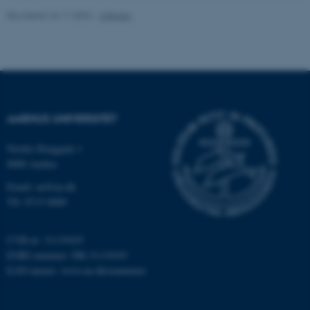
Revideret 24.11.2022
-
UNIvers
AARHUS UNIVERSITET
Nordre Ringgade 1
8000 Aarhus
ASP.NET_SessionId
Microsoft Corporation
Email: au@au.dk
.au.dk
Tlf: 8715 0000
CVR-nr: 31119103
EORI-nummer: DK-31119103
JSESSIONID
Oracle Corporation
.au.dk
EAN-numre:
www.au.dk/eannumre