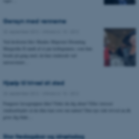
siger…
Gensyn med vennerne
25. september 2012
-
UNIvers nr. 10 - 2012
Ved årsfesten blev Hendes Majestæt Dronning
Margrethe II mødt af et par kollegianere, som hun
boede på gang med, da hun studerede ved
universitetet…
Hjælp til trivsel ét sted
25. september 2012
-
UNIvers nr. 10 - 2012
Fungerer læsegruppen ikke? Føler du dig alene? Eller stresser
studiearbejdet så du ikke kan sove om natten? Den nye side trivsel.au.dk
giver dig både…
Stor fredagsbar og idrætsdag