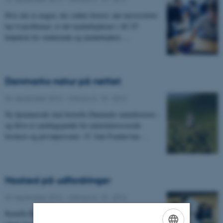
Hvis der er nogen, der sidder forrest, når universitetet
har it-problemer, er det medarbejderne i AU IT
helpdesk for studerende og medarbejdere.…
Danmarks natur på nettet
25. september 2012
-
UNIvers nr. 10 - 2012
Ny hjemmeside skal fortælle Danmarks naturhistorie –
og blive et samlingspunkt for naturinteresserede
forskere og privatpersoner. 15. Juni Fonden har…
Hooked på udfordringer
25. september 2012
-
UNIvers nr. 10 - 2012
Kamilla Ryding er topatlet og synshandicappet. Hun