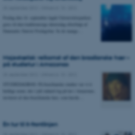
25. september 2012
-
UNIvers nr. 10 - 2012
Fredag den 14. september lagde Universitetsparken
græs til den traditionsrige idrætsdag efterfulgt af
Danmarks Største Fredagsbar. Se de mange…
Majestætisk velkomst af den brasilianske hær –
på studietur i Amazonas
25. september 2012
-
UNIvers nr. 10 - 2012
STUDIEDAGBOG: På brasilianske studier var vi ti
heldige asner, der i juli måned tog på tur i Amazonas,
inviteret af den brasilianske hær, som havde…
En tur til it-frontlinjen
25. september 2012
-
UNIvers nr. 10 - 2012