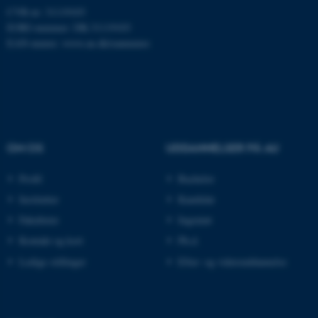
CVR-nr: 31119103
EORI-nummer: DK-31119103
EAN-numre:
www.au.dk/eannumre
ARRAffinity
Microsoft Corporation
.mitstudie.au.dk
esctx
Microsoft Corporation
OM OS
UDDANNELSER PÅ AU
.login.microsoftonline.com
fpc
Microsoft Corporation
Profil
Bachelor
login.microsoftonline.com
Institutter
Kandidat
__cf_bm
Cloudflare Inc.
Fakulteter
Ingeniør
.pure.au.dk
Kontakt og kort
Ph.d.
Ledige stillinger
Efter- og videreuddannelse
__cf_bm
Cloudflare Inc.
.linkedin.com