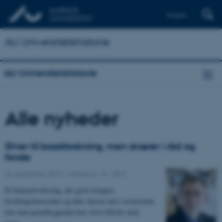
English
AU Universitetshistorie
AU Universitetshistorie
Alle nyheder
Giver til basisforskning, men skærer i råd og
fonde
25. september 2012
-
UNIvers nr. 10 - 2012
Et finanslovsforslag, der giver længere
bevillingshorisonter og ikke skærer ned i en krisetid,
kan man grundlæggende kun være tilfreds med,