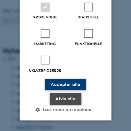
Side 1 af 2
NØDVENDIGE
STATISTISKE
1
2
Næste
MARKETING
FUNKTIONELLE
Nyhedsarkiv
2012
december 2012
(33 poster)
UKLASSIFICEREDE
november 2012
(15 poster)
oktober 2012
(31 poster)
Accepter alle
september 2012
(15 poster)
Afvis alle
august 2012
(12 poster)
Læs mere om cookies
juni 2012
(31 poster)
maj 2012
(17 poster)
april 2012
(27 poster)