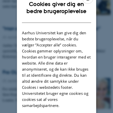
nåede lige at aflevere sit speciale på Statskundskab,
Cookies giver dig en
inden hun rejste til London for at deltage i…
ENGLISH
bedre brugeroplevelse
DANISH
”Man skal være god til at styre sin kalender”
Aarhus Universitet kan give dig den
25. september 2012
-
UNIvers nr. 10 - 2012
bedste brugeroplevelse, når du
vælger ”Accepter alle” cookies.
Aarhus Universitet har gennem tiden uddannet adskillige dygtige
sportsfolk – for eksempel de danske OL-guldvindere i sejlsport Mikkel
Cookies gemmer oplysninger om,
Kirketerp og…
hvordan en bruger interagerer med et
website. Alle dine data er
anonymiseret, og de kan ikke bruges
Fra OL til AU
til at identificere dig direkte. Du kan
25. september 2012
-
UNIvers nr. 10 - 2012
altid ændre dit samtykke under
Cookies i webstedets footer.
For mindre end en måned siden løb hækkeløber Sara
Universitetet bruger egne cookies og
Slott Petersen rundt på et fyldt olympisk stadion i
cookies sat af vores
London. Nu sidder hun bøjet over bøgerne på…
samarbejdspartnere.