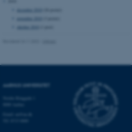
2010
december 2010
(26 poster)
fe_typo_user
Typo3 Association
.au.dk
november 2010
(3 poster)
oktober 2010
(1 post)
Revideret 24.11.2022
-
UNIvers
AARHUS UNIVERSITET
ASP.NET_SessionId
Microsoft Corporation
.au.dk
Nordre Ringgade 1
8000 Aarhus
Email: au@au.dk
Tlf: 8715 0000
JSESSIONID
Oracle Corporation
.au.dk