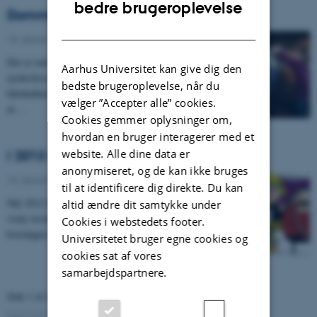
ENGLISH
bedre brugeroplevelse
Dommedag aflyst
DANISH
18. december 2012
-
UNIvers nr. 15 - 2012
Det er nok en god idé at forberede både
Aarhus Universitet kan give dig den
nytårsforsætter og januar-eksaminer. For på trods af
bedste brugeroplevelse, når du
hårdnakkede påstande på nettet er der ingen grund til
vælger ”Accepter alle” cookies.
at…
Cookies gemmer oplysninger om,
hvordan en bruger interagerer med et
website. Alle dine data er
I 2013 vil jeg…
anonymiseret, og de kan ikke bruges
18. december 2012
-
UNIvers nr. 15 - 2012
til at identificere dig direkte. Du kan
Når 2012 bliver til 2013, griber mange chancen for at
altid ændre dit samtykke under
viske tavlen ren og ændre på små og store problemer i
Cookies i webstedets footer.
hverdagen. For mange betyder det et farvel…
Universitetet bruger egne cookies og
cookies sat af vores
samarbejdspartnere.
Side 1 af 4