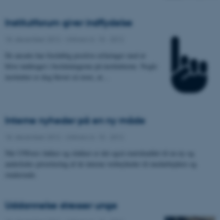
Institutforum giver indflydelse
18. december 2012
-
UNIvers nr. 15 - 2012
De ansatte har foreløbig positive erfaringer med at
blive inddraget i beslutningerne på institutterne. Nogle
institutter er dog blevet så store, at…
Interne nyheder på en ny måde
18. december 2012
-
UNIvers nr. 15 - 2012
Når UNIvers lukker og slukker er det også startskuddet til en ny og
anderledes prioritering af de interne webnyheder til medarbejdere og
studerende.
Uddannelse stresser unge