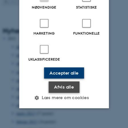
1
2
3
Næste
NØDVENDIGE
STATISTISKE
Nyhedsarkiv
MARKETING
FUNKTIONELLE
2012
december 2012
(33 poster)
november 2012
(15 poster)
UKLASSIFICEREDE
oktober 2012
(31 poster)
september 2012
(15 poster)
Accepter alle
august 2012
(12 poster)
Afvis alle
juni 2012
(31 poster)
maj 2012
(17 poster)
Læs mere om cookies
april 2012
(27 poster)
marts 2012
(17 poster)
Nødvendige
Statistiske
Marketing
februar 2012
(14 poster)