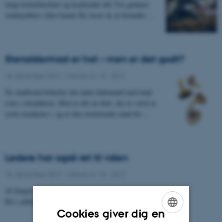
tungt krinolineskørt og kradsende uld. For gennem
studiejobbet i Den Gamle By lærer de at formidle…
Stenaldermad er hot – men er det godt?
18. december 2012
-
UNIvers nr. 15 - 2012
Ny madtrend forkæler din indre hulemand med mad
som i stenalderen. Men er det en diæt, der er værd at
sætte tænderne i, og er den overhovedet sund for…
Ledere har også ret til viden
18. december 2012
-
UNIvers nr. 15 - 2012
Af Jørgen Mark Pedersen
BA i idéhistorie og retorik
Cookies giver dig en