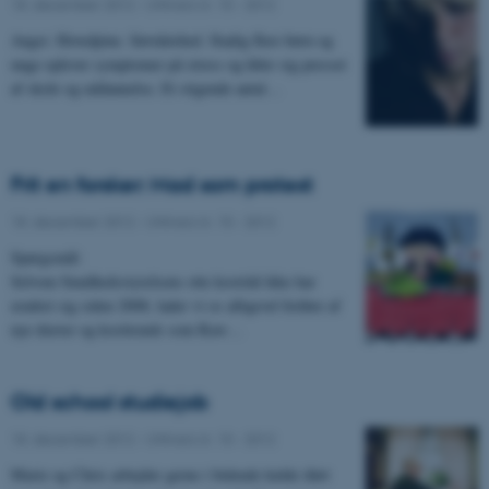
18. december 2012
-
UNIvers nr. 15 - 2012
Angst. Hovedpine. Søvnløshed. Stadig flere børn og
unge oplever symptomer på stress og føler sig presset
af skole og uddannelse. Et stigende antal…
Frit en forsker: Mad som protest
18. december 2012
-
UNIvers nr. 15 - 2012
Spørgsmål:
Selvom Sundhedsstyrelsens otte kostråd ikke har
ændret sig siden 2008, lader vi os alligevel forføre af
nye diæter og kosttrends som Raw…
Old school studiejob
18. december 2012
-
UNIvers nr. 15 - 2012
Marie og Chris arbejder gerne i bidende kulde iført