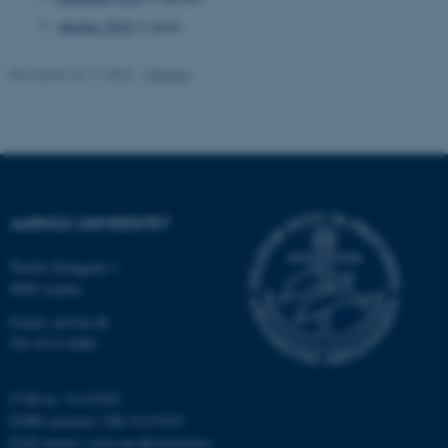
Typo3 Association
.au.dk
oktober 2010
(1 post)
Revideret 24.11.2022
-
UNIvers
AARHUS UNIVERSITET
Nordre Ringgade 1
ASP.NET_SessionId
Microsoft Corporation
8000 Aarhus
.au.dk
Email: au@au.dk
Tlf: 8715 0000
JSESSIONID
Oracle Corporation
CVR-nr: 31119103
.au.dk
EORI-nummer: DK-31119103
EAN-numre:
www.au.dk/eannumre