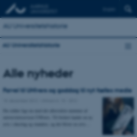
English
AU Universitetshistorie
AU Universitetshistorie
Alle nyheder
Farvel til UNIvers og goddag til nyt fælles medie
18. december 2012
-
UNIvers nr. 15 - 2012
Du sidder lige nu med det allersidste nummer af
universitetsavisen UNIvers. Til foråret lander en ny
avis i dueslag og standere, og det bliver en avis…