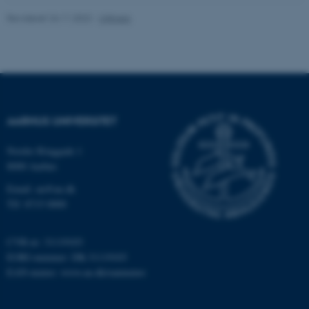
Revideret 24.11.2022
-
UNIvers
AARHUS UNIVERSITET
Nordre Ringgade 1
8000 Aarhus
ASP.NET_SessionId
Microsoft Corporation
Email: au@au.dk
.au.dk
Tlf: 8715 0000
CVR-nr: 31119103
JSESSIONID
EORI-nummer: DK-31119103
Oracle Corporation
.au.dk
EAN-numre:
www.au.dk/eannumre