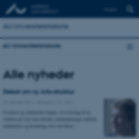
English
AU Universitetshistorie
AU Universitetshistorie
Alle nyheder
Debat om ny Arts-struktur
18. oktober 2011
-
UNIvers nr. 12 - 2011
Forskere og studerende frygter, at et forslag til ny
struktur på Arts kan afkoble sammenhængen mellem
uddannelse og forskning, hvis det bliver…