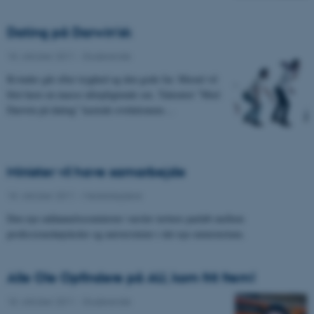
Dating på Darwin’sk
18. oktober 2011
-
Studerende
Kvinder går efter tryghed og den gode far. Mænd vil
blot have en masse uforpligtende sex. Talerøret ”Med
Darwin på dating” kastede evolutionens…
Minister vil have samarbejde
18. oktober 2011
-
Medarbejdere
Den nye uddannelsesminister varsler tættere parløb mellem
professionshøjskoler og universiteter i det nye ministerium.
Alle Ole Opfindere på AU, kom frit frem!
18. oktober 2011
-
Studerende