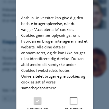
18. oktober 2011
-
Studerende
DANISH
Pollenallergikere kan begynde at ånde lettet op.
Medicinstuderende Peter Kenney har fået finansiering
Aarhus Universitet kan give dig den
til at videreudvikle sin idé til et lille…
bedste brugeroplevelse, når du
vælger ”Accepter alle” cookies.
Cookies gemmer oplysninger om,
hvordan en bruger interagerer med et
Kroppens affaldssortering
website. Alle dine data er
18. oktober 2011
-
Medarbejdere
anonymiseret, og de kan ikke bruges
Nyrerne holder kroppen i balance ved at udskille
til at identificere dig direkte. Du kan
affaldsstoffer, overskydende vand og salte. Men nogle
altid ændre dit samtykke under
gange smider nyrerne for meget væk.…
Cookies i webstedets footer.
Universitetet bruger egne cookies og
cookies sat af vores
samarbejdspartnere.
Side 1 af 2
1
2
Næste