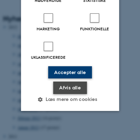
NØDVENDIGE
STATISTISKE
Nyhedsarkiv
2012
MARKETING
FUNKTIONELLE
december 2012
(33 poster)
november 2012
(15 poster)
oktober 2012
(31 poster)
UKLASSIFICEREDE
september 2012
(15 poster)
Accepter alle
august 2012
(12 poster)
juni 2012
(31 poster)
Afvis alle
maj 2012
(17 poster)
Læs mere om cookies
april 2012
(27 poster)
marts 2012
(17 poster)
februar 2012
(14 poster)
Nødvendige
Statistiske
Marketing
januar 2012
(17 poster)
Funktionelle
Uklassificerede
2011