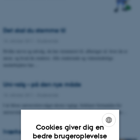
Det skal du stemme til
18. oktober 2011
-
Studerende
Hvilke nævn og udvalg, du har stemmeret til, afhænger af, hvor du er
ansat, og hvad du studerer. Alle studerende og videnskabelige
medarbejdere har…
Uni-valg – på den nye måde
18. oktober 2011
-
Studerende
I år bliver universitetsvalget ekstra vigtigt, forklarer formanden for
universitetets valgudvalg. Nu skal pladserne nemlig fyldes i de nye…
Cookies giver dig en
Iværksætteri med filter
ENGLISH
bedre brugeroplevelse