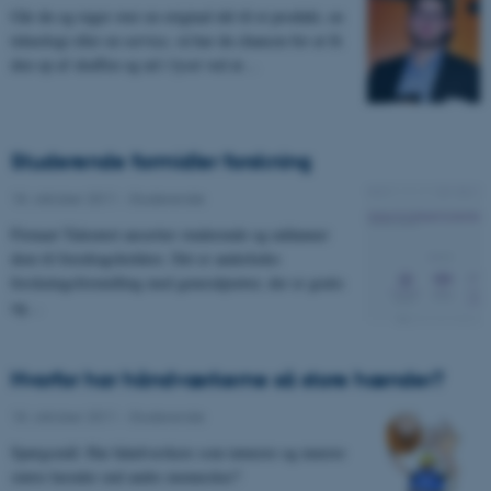
Går du og ruger over en original idé til et produkt, en
teknologi eller en service, så har du chancen for at få
den op af skuffen og ud i lyset ved at…
Studerende formidler forskning
18. oktober 2011
-
Studerende
Firmaet Talerøret ansætter studerende og uddanner
dem til foredragsholdere. Det er anderledes
forskningsformidling med generalprøver, der er gratis
og…
Hvorfor har håndværkerne så store hænder?
18. oktober 2011
-
Studerende
Spørgsmål: Har håndværkere som tømrere og murere
større hænder end andre mennesker?