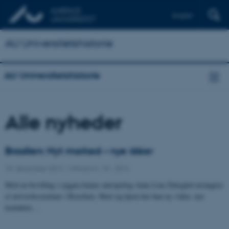
English
AU Universitetshistorie
AU Universitetshistorie
Alle nyheder
Brasilien: Nyt marked – nye idéer
18. december 2012
-
UNIvers nr. 15 - 2012
Med en bevilling i ryggen kunne antropolog Anne Line Dalsgård arrangere
et netværksseminar i Brasilien. Med sig hjem har hun ny viden, nye
kontakter…