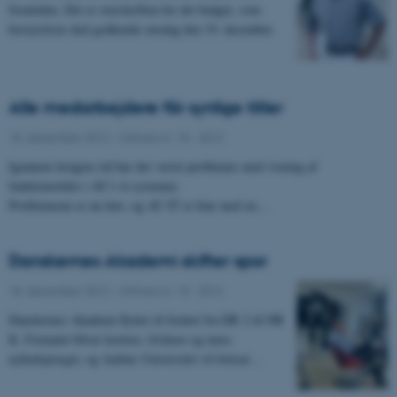
fremtiden. Det er overskriften for det budget, som
bestyrelsen skal godkende onsdag den 19. december.
Alle medarbejdere får synlige titler
18. december 2012
-
UNIvers nr. 15 - 2012
Igennem længere tid har der været problemer med visning af
funktionstitler i AU’s it-systemer.
Problemerne er nu løst, og AU IT er klar med en…
Danskernes Akademi skifter spor
18. december 2012
-
UNIvers nr. 15 - 2012
Danskernes Akademi flytter til foråret fra DR 2 til DR
K. Formatet bliver kortere, friskere og mere
nyhedspræget, og Aarhus Universitet vil fortsat…