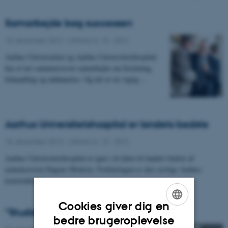
Samarbejde bag successen
18. december 2012
-
UNIvers nr. 15 - 2012
Aarhus Universitetet og Aarhus Universitetshospital
har et tæt sammenvævet samarbejde om forskning,
behandling og uddannelse. Og det er en vigtig…
Aarhus Universitetshospital er landets bedste
18. december 2012
-
UNIvers nr. 15 - 2012
Aarhus Universitetshospital er igen i år kåret til landets bedste af
nyhedsavisen Dagens Medicin. Forklaringen er den særlige Aarhus-
konstruktion,…
Cookies giver dig en
”Studiemiljøet skal fungere optimalt”
ENGLISH
bedre brugeroplevelse