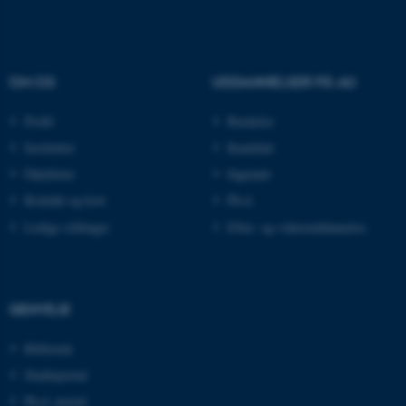
ARRAffinity
Microsoft Corporation
.mitstudie.au.dk
OM OS
UDDANNELSER PÅ AU
Profil
Bachelor
esctx
Microsoft Corporation
.login.microsoftonline.com
Institutter
Kandidat
fpc
Microsoft Corporation
Fakulteter
Ingeniør
login.microsoftonline.com
Kontakt og kort
Ph.d.
__cf_bm
Cloudflare Inc.
Ledige stillinger
Efter- og videreuddannelse
.pure.au.dk
GENVEJE
__cf_bm
Cloudflare Inc.
.linkedin.com
Bibliotek
Studieportal
Ph.d.-portal
__cf_bm
Cloudflare Inc.