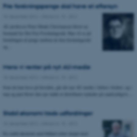
Frie forskningspenge skal have et eftersyn
18. december 2012
-
UNIvers nr. 15 - 2012
AU-professor Peter Munk Christiansen bliver ny
formand for Det Frie Forskningsråd. Han vil se på
fordelingen af penge mellem de fem forskningsråd
og…
Mens vi venter på nyt AU-medie
18. december 2012
-
UNIvers nr. 15 - 2012
Som du kan læse på forsiden, går det nye AU-medie i luften i foråret, og i
maj og juni bliver den nye måde at distribuere nyheder på sandsynligvis…
Stabil økonomi trods udfordringer
18. december 2012
-
UNIvers nr. 15 - 2012
En stabil økonomi med blikket rettet skarpt mod