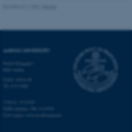
Revideret 24.11.2022
-
UNIvers
AARHUS UNIVERSITET
Nordre Ringgade 1
8000 Aarhus
ASP.NET_SessionId
Microsoft Corporation
Email: au@au.dk
.au.dk
Tlf: 8715 0000
CVR-nr: 31119103
EORI-nummer: DK-31119103
JSESSIONID
Oracle Corporation
.au.dk
EAN-numre:
www.au.dk/eannumre