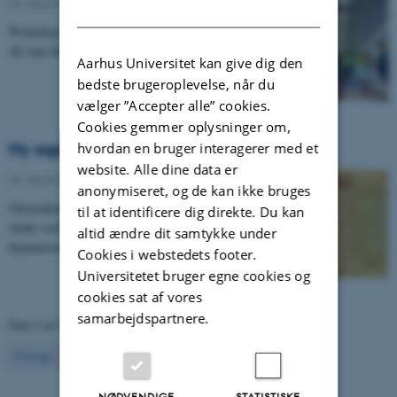
06. december 2012
-
UNIvers nr. 14 - 2012
DANISH
Workshop gav inspiration til, hvordan studiemiljøet på
AU kan blive bedre.
Aarhus Universitet kan give dig den
bedste brugeroplevelse, når du
vælger ”Accepter alle” cookies.
Cookies gemmer oplysninger om,
Ny agenda for humanioras fremtid
hvordan en bruger interagerer med et
website. Alle dine data er
06. december 2012
-
UNIvers nr. 14 - 2012
anonymiseret, og de kan ikke bruges
Omverdenen vil have forskning, der kan omsættes og
til at identificere dig direkte. Du kan
skabe vækst, og naturvidenskaberne æder sig ind på
altid ændre dit samtykke under
humanioras traditionelle områder. Men humaniora…
Cookies i webstedets footer.
Universitetet bruger egne cookies og
cookies sat af vores
samarbejdspartnere.
Side 2 af 4
2
Forrige
1
3
Næste
NØDVENDIGE
STATISTISKE