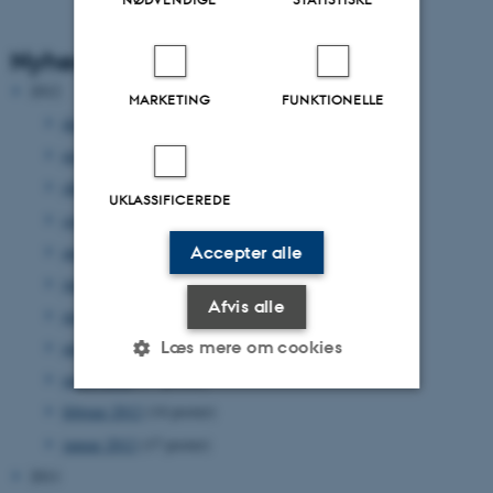
Nyhedsarkiv
2012
MARKETING
FUNKTIONELLE
december 2012
(33 poster)
november 2012
(15 poster)
oktober 2012
(31 poster)
UKLASSIFICEREDE
september 2012
(15 poster)
august 2012
(12 poster)
Accepter alle
juni 2012
(31 poster)
Afvis alle
maj 2012
(17 poster)
Læs mere om cookies
april 2012
(27 poster)
marts 2012
(17 poster)
februar 2012
(14 poster)
Nødvendige
Statistiske
Marketing
januar 2012
(17 poster)
Funktionelle
Uklassificerede
2011