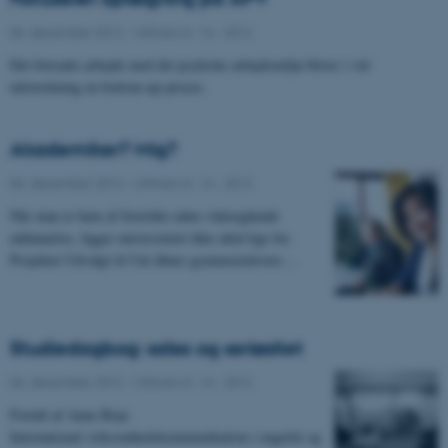
06. december 2012
-
UNIvers nr. 14 - 2012
Det fortsatte arbejde med det psykiske arbejdsmiljø bliver i vid
udstrækning en bottom-up-proces.
Akademiker? Mig?
06. december 2012
-
UNIvers nr. 14 - 2012
Når man er barn af forældre uden videregående
uddannelse, ligger universitetet ikke altid lige for.
Projektet Udvalgt til Uni åbner gymnasieelevers…
Studiedagbog: salsa og seriøsitet
06. december 2012
-
UNIvers nr. 14 - 2012
Fortalt af Anne Boye
International virksomhedskommunikation i engelsk og