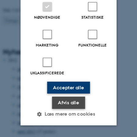
Side 3 af 4
NØDVENDIGE
STATISTISKE
3
Forrige
2
4
Næste
MARKETING
FUNKTIONELLE
Nyhedsarkiv
2012
december 2012
(33 poster)
UKLASSIFICEREDE
november 2012
(15 poster)
oktober 2012
(31 poster)
Accepter alle
september 2012
(15 poster)
Afvis alle
august 2012
(12 poster)
juni 2012
(31 poster)
Læs mere om cookies
maj 2012
(17 poster)
april 2012
(27 poster)