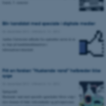
fransk, 5. semester
Bliv kandidat med speciale i digitale medier
06. december 2012
-
UNIvers nr. 14 - 2012
Aarhus Universitet udbyder fra september næste år en
ny linje på kandidatuddannelsen i
informationsvidenskab.
Frit en forsker: ”Huskende vand” helbreder ikke
syge
06. december 2012
-
UNIvers nr. 14 - 2012
Spørgsmål:
Huskende vand med specielle egenskaber bliver solgt i
dyre domme til både virksomheder og privatpersoner,