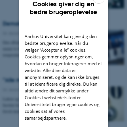
Cookies giver dig en
ENGLISH
bedre brugeroplevelse
DANISH
Demokratiet under luppen
06. december 2012
-
UNIvers nr. 14 - 2012
Aarhus Universitet kan give dig den
Den offentlige og kritiske debat skal have nyt liv,
bedste brugeroplevelse, når du
mener to forskere i et nyt pilotcenter, der skal tage
vælger ”Accepter alle” cookies.
temperaturen på demokratiet.
Cookies gemmer oplysninger om,
hvordan en bruger interagerer med et
website. Alle dine data er
anonymiseret, og de kan ikke bruges
”Alle mennesker vil noget i livet”
til at identificere dig direkte. Du kan
06. december 2012
-
UNIvers nr. 14 - 2012
altid ændre dit samtykke under
Cookies i webstedets footer.
Lektor og klinisk psykolog Charlotte Mathiassen fra
Universitetet bruger egne cookies og
Institut for Uddannelse og Pædagogik er optaget af at
cookies sat af vores
forstå mennesker i udsatte positioner i…
samarbejdspartnere.