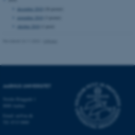
december 2010
(26 poster)
fe_typo_user
Typo3 Association
.au.dk
november 2010
(3 poster)
oktober 2010
(1 post)
Revideret 24.11.2022
-
UNIvers
AARHUS UNIVERSITET
ASP.NET_SessionId
Microsoft Corporation
Nordre Ringgade 1
.au.dk
8000 Aarhus
Email: au@au.dk
Tlf: 8715 0000
JSESSIONID
Oracle Corporation
.au.dk