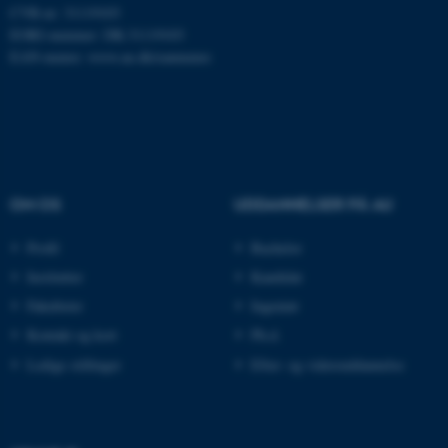
CVR-nr: 31119103
EORI-nummer: DK-31119103
EAN-numre:
www.au.dk/eannumre
ARRAffinity
Microsoft Corporation
.mitstudie.au.dk
esctx
Microsoft Corporation
OM OS
UDDANNELSER PÅ AU
.login.microsoftonline.com
Profil
Bachelor
fpc
Microsoft Corporation
login.microsoftonline.com
Institutter
Kandidat
__cf_bm
Cloudflare Inc.
Fakulteter
Ingeniør
.pure.au.dk
Kontakt og kort
Ph.d.
Ledige stillinger
Efter- og videreuddannelse
__cf_bm
Cloudflare Inc.
.linkedin.com