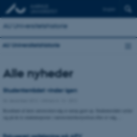
English
AU Universitetshistorie
AU Universitetshistorie
Alle nyheder
Studenterrådet vinder igen
06. december 2012
-
UNIvers nr. 14 - 2012
Resultatet af årets universitetsvalg er netop gjort op. Studenterrådet sætter
sig på de to studenterposter i universitetsbestyrelsen efter et valg,…
Fokuseret opfølgning på APV