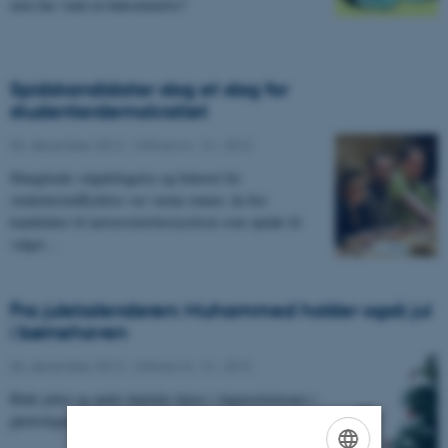
men har vand en hukommelse?
Spidskandidater slog et slag for
studenterdemokratiet
06. december 2012
-
UNIvers nr. 14 - 2012
Manglende valgdeltagelse og behovet for
studenterindflydelse var varme emner, da fire
kandidater til universitetsbestyrelsen som optakt til
valget…
Fra julekalenderen: Muhammed holder også jul
i børnehaven
06. december 2012
-
UNIvers nr. 14 - 2012
Både julen og andre højtider fejres i daginstitutioner i
ghettolignende boligområder, viser ny undersøgelse.