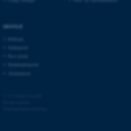
esctx
Microsoft Corporation
.login.microsoftonline.com
fpc
Microsoft Corporation
login.microsoftonline.com
GENVEJE
__cf_bm
Cloudflare Inc.
Bibliotek
.pure.au.dk
Studieportal
Ph.d.-portal
Medarbejderportal
__cf_bm
Cloudflare Inc.
.linkedin.com
Alumneportal
__cf_bm
Cloudflare Inc.
©
—
Cookies på au.dk
.twitter.com
Privatlivspolitik
Tilgængelighedserklæring
ARRAffinitySameSite
Microsoft Corporation
.ofn.au.dk
305782 / i40