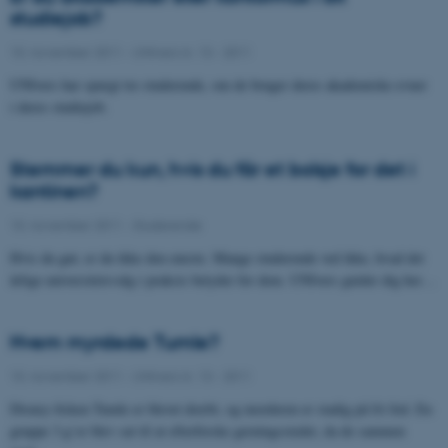
studiejob?
10. november 2011
-
UNIvers nr. 13 - 2011
UNIvers har spurgt tre studerende, om de bruger deres akademiske evner
i deres studiejob.
Stemmer du kun, hvis du får et bolsje for det i
kantinen?
10. november 2011
-
Studerende
Hvis du gør, er du ikke den eneste. Mange studerende ved ikke, hvad det
årlige universitetsvalg i praksis betyder for dem. UNIvers guider dig her…
Hvem myrdede Tumle?
10. november 2011
-
UNIvers nr. 13 - 2011
Disney-fisken Tumle er blevet dræbt, og morderen er stadig på fri fod. En
gruppe 3.g’er blev sat til at efterforske gerningsstedet, da de sammen