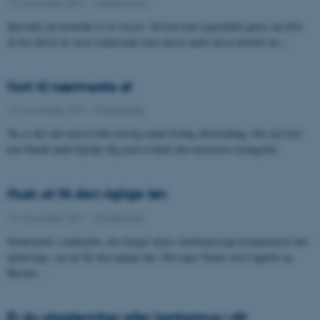
10. november 2011
-
Fælles tema
Specialer på kontrakt er en succes. Så kort kan regnskabet gøres op efter
de fire første år, hvor studerende skal skrive under på at afslutte års…
Kort til nærmeste øl
10. november 2011
-
Studerende
Nu er det slut med at løbe tørstig rundt fredag eftermiddag. Det nye kort
kan blandt andet hjælpe dig med at finde den nærmeste fredagsbar.
Husk at få den rigtige løn
10. november 2011
-
Studerende
Studerende i studiejobs, der bruger deres studiemæssige kompetencer bør
undersøge, om de får den rigtige løn. Det siger Tenna von Cappeln og
Øjvind…
Er du akademiker eller kontormus i dit