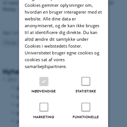
Af Anders Bobek. Elevrepræsentant for studerende på TEKO og AU
Cookies gemmer oplysninger om,
Herning
hvordan en bruger interagerer med et
website. Alle dine data er
anonymiseret, og de kan ikke bruges
til at identificere dig direkte. Du kan
Side 3 af 4
altid ændre dit samtykke under
3
Forrige
2
4
Næste
Cookies i webstedets footer.
Universitetet bruger egne cookies og
cookies sat af vores
samarbejdspartnere.
Nyhedsarkiv
2012
december 2012
(33 poster)
NØDVENDIGE
STATISTISKE
november 2012
(15 poster)
oktober 2012
(31 poster)
september 2012
(15 poster)
MARKETING
FUNKTIONELLE
august 2012
(12 poster)