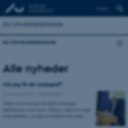
English
AU Universitetshistorie
AU Universitetshistorie
Alle nyheder
Må jeg få din autograf?
22. november 2011
-
Medarbejdere
Verden-serien med de seks bind om Europas
kulturhistorie er en succes. Serien er solgt til et meget
bredt publikum, og nogle af forfatterne har endda…