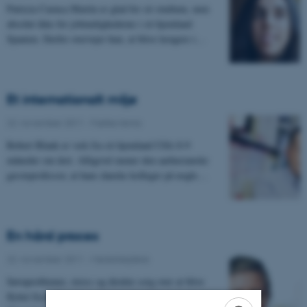
Patricia Cuenca Martin er glad for sit studium, men
absolut ikke for jobmulighederne i sit hjemland
Spanien. Derfor overvejer hun, at blive længere i…
Et internationalt miljø
22. november 2011
-
Fælles tema
Robert Blank er væk fra sit hjemland USA 8-9
måneder om året. Alligevel mener den aarhusianske
gæsteprofessor, at hans danske kolleger på nogle…
En hård proces
22. november 2011
-
Medarbejdere
Søvnproblemer, stress og direkte sorg over at blive
flyttet fra kollegerne – og nye arbejdsopgaver, der bare