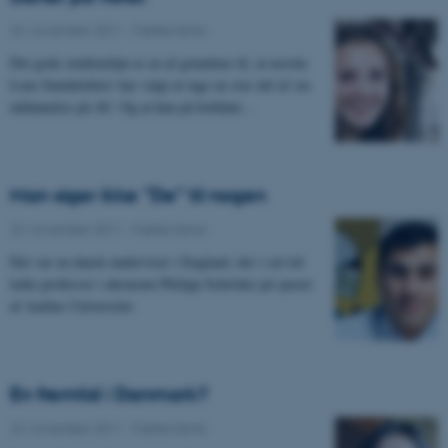
22. november 2011
-
Fælles tema
Det gode studiemiljø er en af grundene til, at norske
Lene Sundalskleiv har valgt at tage en stor del af sin
uddannelse på AU. Og at hun på forhånd…
Man siger ikke ”De” til nogen
22. november 2011
-
Fælles tema
Det var en dansk underviser i England, der i sin tid
ledte professor i økonomi Philipp Schröder på sporet
af Aarhus Universitet.
En fremtid i Danmark?
22. november 2011
-
Fælles tema