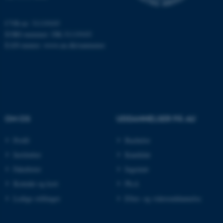
.au.dk
CVR-nr: 31119103
EORI-nummer: DK-31119103
EAN-numre:
www.au.dk/eannumre
ARRAffinity
Microsoft Corporation
.mitstudie.au.dk
esctx
Microsoft Corporation
.login.microsoftonline.com
OM OS
UDDANNELSER PÅ AU
fpc
Microsoft Corporation
login.microsoftonline.com
Profil
Bachelor
Institutter
Kandidat
__cf_bm
Cloudflare Inc.
.pure.au.dk
Fakulteter
Ingeniør
Kontakt og kort
Ph.d.
Ledige stillinger
Efter- og videreuddannelse
__cf_bm
Cloudflare Inc.
.linkedin.com