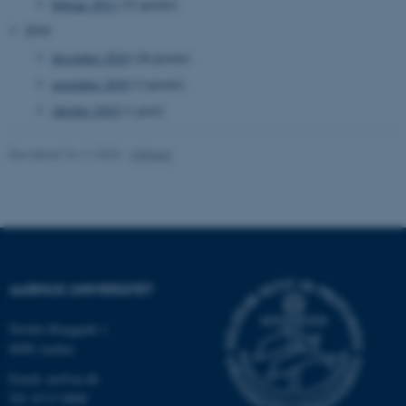
februar 2011
(51 poster)
2010
fe_typo_user
Typo3 Association
december 2010
(26 poster)
.au.dk
november 2010
(3 poster)
oktober 2010
(1 post)
Revideret 24.11.2022
-
UNIvers
AARHUS UNIVERSITET
ASP.NET_SessionId
Microsoft Corporation
.au.dk
Nordre Ringgade 1
8000 Aarhus
Email: au@au.dk
Tlf: 8715 0000
JSESSIONID
Oracle Corporation