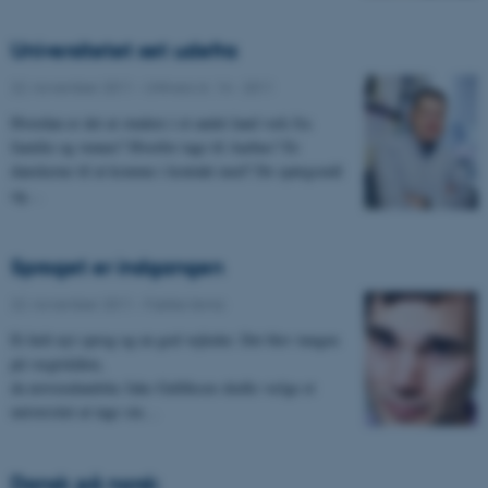
Universitetet set udefra
22. november 2011
-
UNIvers nr. 14 - 2011
Hvordan er det at studere i et andet land væk fra
familie og venner? Hvorfor tage til Aarhus? Er
danskerne til at komme i kontakt med? De spørgsmål
og…
Sproget er indgangen
22. november 2011
-
Fælles tema
Et helt nyt sprog og en god vejleder. Det blev tungen
på vægtskålen,
da newzealandske Jake Gulliksen skulle vælge et
universitet at tage sin…
Dansk på norsk