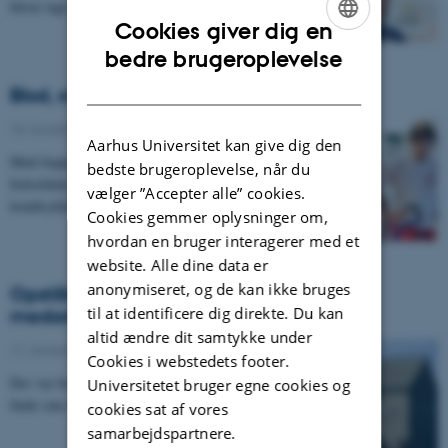
bliver lagt oven i de gamle. Sådan…
Cookies giver dig en
ENGLISH
bedre brugeroplevelse
DANISH
Blod, sved og videnskab
15. november 2011
-
UNIvers nr. 14 - 2011
Aarhus Universitet kan give dig den
Mød Jeppe Kristensen, en af videnskabens trofaste
bedste brugeroplevelse, når du
fodsoldater. De sidste tre måneder har han svedt på
vælger ”Accepter alle” cookies.
kondicykler og mødt adskillige kanyler på sin…
Cookies gemmer oplysninger om,
hvordan en bruger interagerer med et
website. Alle dine data er
anonymiseret, og de kan ikke bruges
Opstillingsmøde med debat om
til at identificere dig direkte. Du kan
medarbejdernes indflydelse
altid ændre dit samtykke under
11. november 2011
-
Medarbejdere
Cookies i webstedets footer.
Der var beskeden interesse, da VIP-gruppen skulle
Universitetet bruger egne cookies og
finde sine kandidater til bestyrelsen på AU.
cookies sat af vores
samarbejdspartnere.