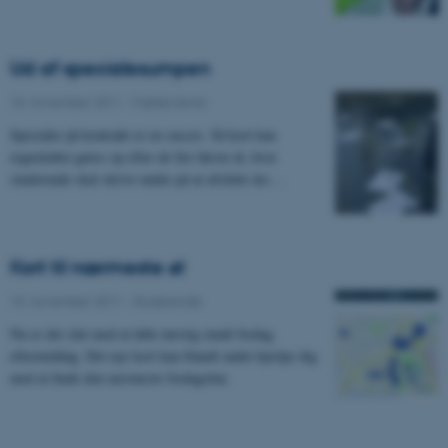
Ud af specialesumpen
10. november 2011
-
Fælles tema
Specialer på kontrakt er en succes. Så kort kan
regnskabet gøres op efter de fire første år, hvor
studerende skal skrive under på at afslutte års…
Kort til nærmeste øl
10. november 2011
-
Studerende
Nu er det slut med at løbe tørstig rundt fredag
eftermiddag. Det nye kort kan blandt andet hjælpe dig
med at finde den nærmeste fredagsbar.