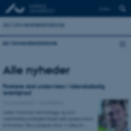
English
AU Universitetshistorie
AU Universitetshistorie
Alle nyheder
Forskere skal undervises i videnskabelig
redelighed
10. november 2011
-
Medarbejdere
Aarhus Universitet skal forebygge sig ud af
videnskabelig uredelighed blandt andet gennem kurser
til forskerne. Men snydepelse bliver vi aldrig fri…