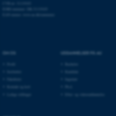
CVR-nr: 31119103
EORI-nummer: DK-31119103
EAN-numre:
www.au.dk/eannumre
ARRAffinity
Microsoft Corporation
.mitstudie.au.dk
esctx
Microsoft Corporation
OM OS
UDDANNELSER PÅ AU
.login.microsoftonline.com
Profil
Bachelor
fpc
Microsoft Corporation
login.microsoftonline.com
Institutter
Kandidat
__cf_bm
Cloudflare Inc.
Fakulteter
Ingeniør
.pure.au.dk
Kontakt og kort
Ph.d.
Ledige stillinger
Efter- og videreuddannelse
__cf_bm
Cloudflare Inc.
.linkedin.com