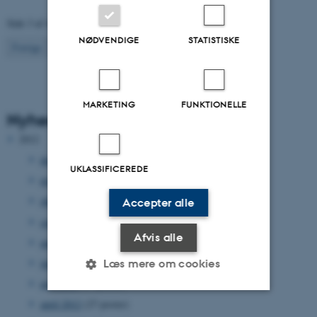
Side 3 af 4
NØDVENDIGE
STATISTISKE
3
Forrige
2
4
Næste
MARKETING
FUNKTIONELLE
Nyhedsarkiv
2012
december 2012
(33 poster)
UKLASSIFICEREDE
november 2012
(15 poster)
oktober 2012
(31 poster)
Accepter alle
september 2012
(15 poster)
Afvis alle
august 2012
(12 poster)
juni 2012
(31 poster)
Læs mere om cookies
maj 2012
(17 poster)
april 2012
(27 poster)