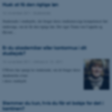
Husk at få den rigtige løn
10. november 2011
-
Studerende
Studerende i studiejobs, der bruger deres studiemæssige kompetencer bør
undersøge, om de får den rigtige løn. Det siger Tenna von Cappeln og
Øjvind…
Er du akademiker eller kontormus i dit
studiejob?
10. november 2011
-
UNIvers nr. 13 - 2011
UNIvers har spurgt tre studerende, om de bruger deres
akademiske evner
i deres studiejob.
Stemmer du kun, hvis du får et bolsje for det i
kantinen?