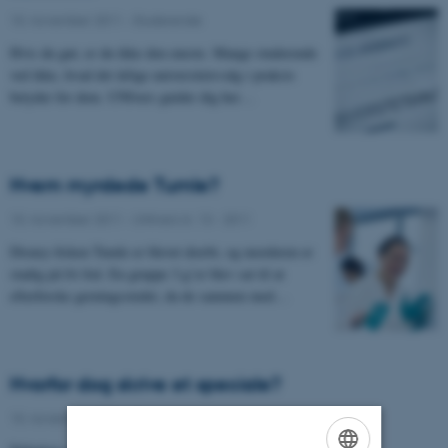
10. november 2011
-
Studerende
Hvis du gør, er du ikke den eneste. Mange studerende
ved ikke, hvad det årlige universitetsvalg i praksis
betyder for dem. UNIvers guider dig her…
Hvem myrdede Tumle?
10. november 2011
-
UNIvers nr. 13 - 2011
Disney-fisken Tumle er blevet dræbt, og morderen er
stadig på fri fod. En gruppe 3.g’er blev sat til at
efterforske gerningsstedet, da de sammen med…
Hvorfor dog skrive et speciale?
10. november 2011
-
Studerende