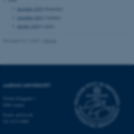
december 2010
(26 poster)
fe_typo_user
Typo3 Association
.au.dk
november 2010
(3 poster)
oktober 2010
(1 post)
Revideret 24.11.2022
-
UNIvers
AARHUS UNIVERSITET
ASP.NET_SessionId
Microsoft Corporation
Nordre Ringgade 1
.au.dk
8000 Aarhus
Email: au@au.dk
Tlf: 8715 0000
JSESSIONID
Oracle Corporation
.au.dk