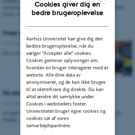
Debatten om specialet er også en diskussion om, hvad en
Cookies giver dig en
universitetsuddannelse skal være og skal kunne, siger Tine Wirenfeldt
ENGLISH
bedre brugeroplevelse
Jensen. I sit…
DANISH
Hvad var der før Big Bang?
Aarhus Universitet kan give dig den
10. november 2011
-
Studerende
bedste brugeroplevelse, når du
Frit en forsker: Hvad var der før Big Bang?
vælger ”Accepter alle” cookies.
Cookies gemmer oplysninger om,
hvordan en bruger interagerer med et
website. Alle dine data er
anonymiseret, og de kan ikke bruges
til at identificere dig direkte. Du kan
Så stands dog toget!
altid ændre dit samtykke under
10. november 2011
-
Debat
Cookies i webstedets footer.
Universitetet bruger egne cookies og
Af Anders Bobek. Elevrepræsentant for studerende på TEKO og AU
cookies sat af vores
Herning
samarbejdspartnere.