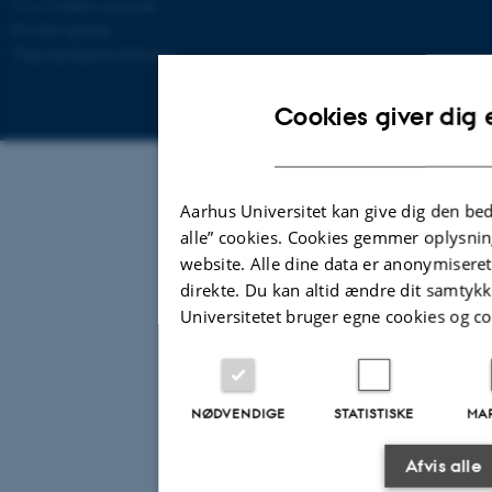
©
—
Cookies på au.dk
Privatlivspolitik
Tilgængelighedserklæring
Cookies giver dig
1403248 / i40
Aarhus Universitet kan give dig den be
alle” cookies. Cookies gemmer oplysni
website. Alle dine data er anonymiseret,
direkte. Du kan altid ændre dit samtykk
Universitetet bruger egne cookies og c
NØDVENDIGE
STATISTISKE
MA
Afvis alle