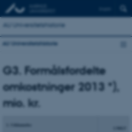
English
AU Universitetshistorie
AU Universitetshistorie
G3. Formålsfordelte
omkostninger 2013 *),
mio. kr.
1. Uddannelse
1.960,9