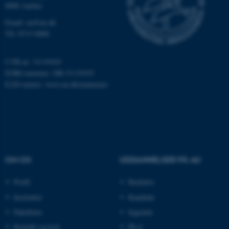
brugbar ved at aktivere nogle
8000 Aarhus
grundlæggende funktioner
Email: au@au.dk
som navigation mm.
Tlf: 8715 0000
Hjemmesiden kan ikke
fungerer uden disse cookies.
CVR-nr: 31119103
EORI-nummer: DK-31119103
EAN-numre:
www.au.dk/eannumre
Navn
Udbyder / Domæne
be_typo_user
TYPO3 Association
.au.dk
fe_typo_user
Typo3 Association
OM OS
UDDANNELSER PÅ AU
.au.dk
Profil
Bachelor
Institutter
Kandidat
Fakulteter
Ingeniør
Kontakt og kort
Ph.d.