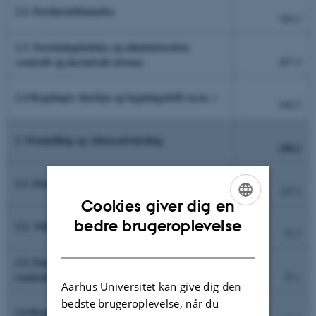
2.2. Forskeruddannelse
700,5
2.3. Forskningsledelse og administration
(centralt og decentralt niveau)
407,9
2.4 Bygninger (husleje og bygningsdrift m.m. )
509,5
3. Formidling og vidensudveksling
240,2
3.1. Formidling
125,2
Cookies giver dig en
ENGLISH
bedre brugeroplevelse
3.2. Vidensudveksling
37,7
DANISH
3.3. Formidlingsledelse og administration
(centralt og decentralt niveau)
35,1
Aarhus Universitet kan give dig den
bedste brugeroplevelse, når du
3.4 Bygninger (husleje og bygningsdrift m.m. )