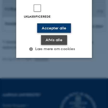
5.2 Bygninger (husleje og bygningsdrift m.m. )
57,8
UKLASSIFICEREDE
Formålsfordelte omkostninger i alt
6.264,6
Accepter alle
Afvis alle
*) Summen af formålsfordelte omkostninger er ekskl. fremleje og
mellemværende med Bygningsstyrelsen
Læs mere om cookies
Revideret 24.11.2022
-
Hans Buhl
Nødvendige
Statistiske
Marketing
Funktionelle
Uklassificerede
AARHUS UNIVERSITET
Nødvendige cookies hjælper
med at gøre hjemmesiden
Nordre Ringgade 1