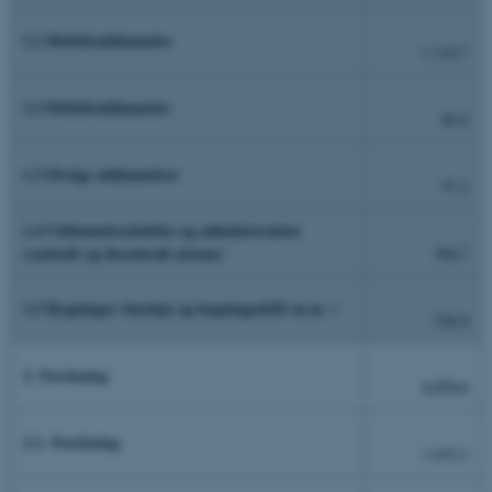
1.1 Heltidsuddannelse
1.110,7
1.2 Deltidsuddannelse
80,4
1.3 Øvrige uddannelser
57,2
1.4 Uddannelsesledelse og administration
(centralt og decentralt niveau)
368,7
1.5 Bygninger (husleje og bygningsdrift m.m. )
344,0
2. Forskning
3.273,1
2.1. Forskning
1.655,3