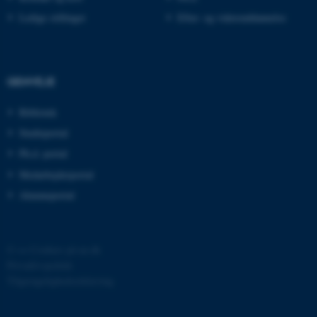
Ledige stillinger
Efter- og videreuddannelse
GENVEJE
ASP.NET_SessionId
Microsoft Corporation
Bibliotek
.au.dk
Studieportal
Ph.d.-portal
Medarbejderportal
JSESSIONID
Oracle Corporation
.au.dk
Alumneportal
©
—
Cookies på au.dk
ARRAffinity
Microsoft Corporation
.mitstudie.au.dk
Privatlivspolitik
Tilgængelighedserklæring