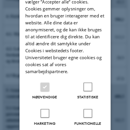
vælger ”Accepter alle” cookies.
42,2
Cookies gemmer oplysninger om,
hvordan en bruger interagerer med et
4. Forskningsbaseret myndighedsbetjening
390,1
website. Alle dine data er
anonymiseret, og de kan ikke bruges
4.1. Myndighedsbetjeningsopgaver
til at identificere dig direkte. Du kan
313,3
altid ændre dit samtykke under
4.2. Ledelse og administration af
Cookies i webstedets footer.
forskningsbaseret myndighedsbetjening (centralt
Universitetet bruger egne cookies og
28,9
og decentralt niveau)
cookies sat af vores
samarbejdspartnere.
4.3 Bygninger (husleje og bygningsdrift m.m. )
47,8
5. Generel ledelse, administration og service
(centralt og decentralt niveau)
400,3
NØDVENDIGE
STATISTISKE
5.1 Generel ledelse, økonomiforvaltning,
personaleforvaltning, bygningsforvaltning,
administrativ IT og øvrige administrative
342,5
MARKETING
FUNKTIONELLE
opgaver