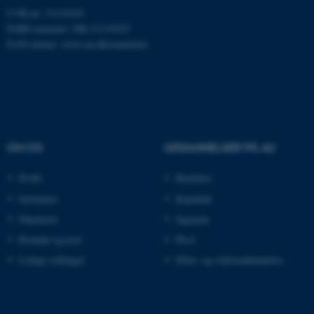
be_typo_user
TYPO3 Association
CVR-nr: 31119103
.au.dk
EORI-nummer: DK-31119103
EAN-numre:
www.au.dk/eannumre
fe_typo_user
Typo3 Association
.au.dk
OM OS
UDDANNELSER PÅ AU
Profil
Bachelor
Institutter
Kandidat
Fakulteter
Ingeniør
Kontakt og kort
Ph.d.
Ledige stillinger
Efter- og videreuddannelse
ASP.NET_SessionId
Microsoft Corporation
.au.dk