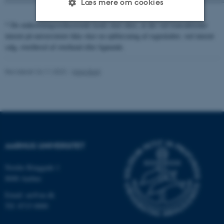
Læs mere om cookies
* De omkostningsreducerende konti skal sikre, at der ved transaktioner
internt på universitetet ikke sker en opblæsning af regnskabet, ved internt
Nødvendige
Statistiske
Marketing
salg, overførsel af overhead eller lignende.
Funktionelle
Uklassificerede
Revideret 24.11.2022
-
Hans Buhl
Nødvendige cookies hjælper
med at gøre hjemmesiden
brugbar ved at aktivere nogle
grundlæggende funktioner som
AARHUS UNIVERSITET
navigation mm. Hjemmesiden
kan ikke fungerer uden disse
Nordre Ringgade 1
cookies.
8000 Aarhus
Email: au@au.dk
Tlf: 8715 0000
Navn
Udbyder / Domæne