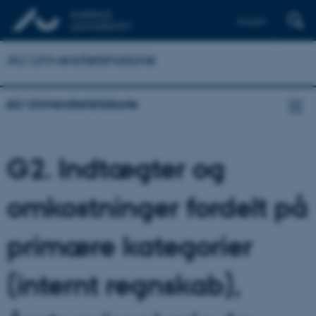
English
AU Universitetshistorie
AU Universitetshistorie
G2. Indtægter og
omkostninger fordelt på
primære kategorier
(internt regnskab),