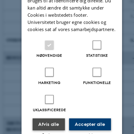
bruges til at identificere dig direkte. Du
-2.080
-1
konti*
kan altid ændre dit samtykke under
Cookies i webstedets footer.
Øvrige driftsomkostninger i alt
1.524
1
Universitetet bruger egne cookies og
Afskrivninger i alt
132
cookies sat af vores samarbejdspartnere.
OMKOSTNINGER I ALT
6.164
6
NØDVENDIGE
STATISTISKE
RESULTAT FØR FINANSIELLE POSTER
-121
Finansielle poster
MARKETING
FUNKTIONELLE
Finansielle indtægter
69
Finansielle omkostninger
3
UKLASSIFICEREDE
Finansielle poster i alt
66
ÅRETS
Afvis alle
Accepter alle
-55
RESULTAT