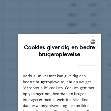
VIP
1.619
1
Ph.D
475
DVIP
220
TAP
1.441
1
DTAP
71
Cookies giver dig en bedre
ENGLISH
brugeroplevelse
Anden løn
45
DANISH
Lønninger i alt
3.872
4
Øvrige driftsomkostninger
Aarhus Universitet kan give dig den
bedste brugeroplevelse, når du vælger
Husleje i alt
635
”Accepter alle” cookies. Cookies gemmer
oplysninger om, hvordan en bruger
Øvrige
3.604
3
driftsomkostninger
interagerer med et website. Alle dine
data er anonymiseret, og de kan ikke
Omkostningsreducerende