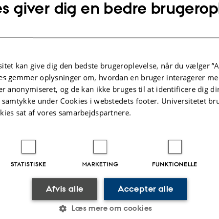
s giver dig en bedre brugerop
ift
-
-
2
- tilskudsfinansieret forskning
ftsomkostninger
itet kan give dig den bedste brugeroplevelse, når du vælger ”A
136
951
3
es gemmer oplysninger om, hvordan en bruger interagerer med
er anonymiseret, og de kan ikke bruges til at identificere dig d
80
471
1
t samtykke under Cookies i webstedets footer. Universitetet br
kies sat af vores samarbejdspartnere.
ift
56
480
1
- andre tilskudsfinansierede aktiviteter
ftsomkostninger
STATISTISKE
MARKETING
FUNKTIONELLE
38
11
Afvis alle
Accepter alle
14
2
Læs mere om cookies
ift
24
8