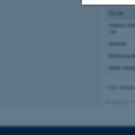
AU i alt
Nødvendige
Ordinære dri
i alt
Nødvendige cooki
Heraf løn
grundlæggende fu
Heraf øvrig dr
cookies.
Relativ lønan
Navn
*) Inkl. delregn
be_typo_user
Revideret 24.11
fe_typo_user