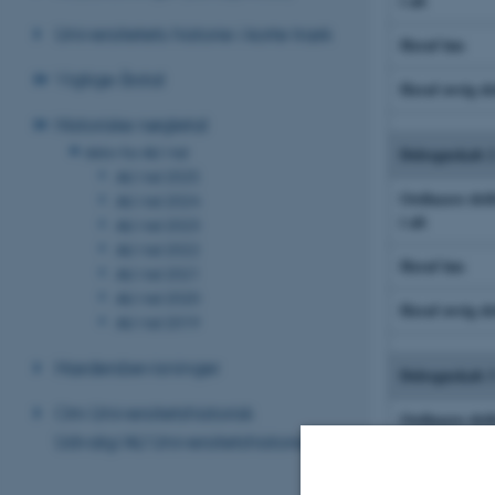
i alt
Universitetets historie i korte træk
Heraf løn
Vigtige årstal
Heraf øvrig dr
Historiske nøgletal
Arkiv for AU i tal
Delregnskab 
AU i tal 2025
Ordinære dri
AU i tal 2024
i alt
AU i tal 2023
AU i tal 2022
Heraf løn
AU i tal 2021
AU i tal 2020
Heraf øvrig dr
AU i tal 2019
Hædersbevisninger
Delregnskab 3
Om Universitetshistorisk
Ordinære dri
Udvalg/AU Universitetshistorie
i alt
Heraf løn