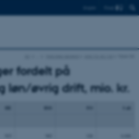
Find
English
AU
…
Historiske nøgletal
Arkiv for AU i tal
Tabel G5
er fordelt på
øn/øvrig drift, mio. kr.
HE
BSS
FO
I alt
15
943
126
4.444