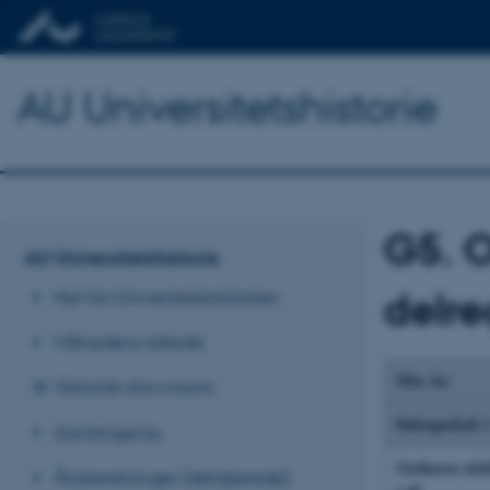
AU Universitetshistorie
G5. O
AU Universitetshistorie
delre
Nyt fra Universitetshistorien
Månedens billede
Mio. kr.
Historisk showroom
Delregnskab 1
Samlingerne
Ordinære dri
Årsberetninger (detaljerede)