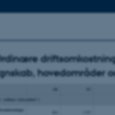
rdinære driftsomkostning
gnskab, hovedområder og l
AR
ST
 - ordinær virksomhed *)
ftsomkostninger
864
1.597
9